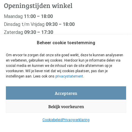
Openingstijden winkel
Maandag
11:00 – 18:00
Dinsdag t/m Vrijdag
09:30 – 18:00
Zaterdag
09:30 – 17:30
Zondag
Gesloten
Beheer cookie toestemming
Om ervoor te zorgen dat onze site goed werkt, deze te kunnen analyseren
en verbeteren, gebruiken wij cookies. Hierdoor kun je informatie delen via
social media en kunnen we de inhoud van de site afstemmen op je
Van der Pigge is verbonden met haar
voorkeuren. Wil je liever niet dat wij cookies plaatsen, pas dan je
instellingen aan. Lees ook ons
privacystatement
.
zusterbedrijf De Groene Os
Zij maken de beste natuurgeneeskundige middelen voor
Accepteren
je geliefde dier. Oerkracht uit de natuur voor grote en
Bekijk voorkeuren
kleine huisdieren.
De Groene Os
Cookiebeleid
Privacyverklaring