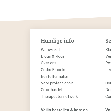
Handige info
Se
Webwinkel
Kla
Blogs & vlogs
Ver
Over ons
Re
Gratis E-books
Le
Bestelformulier
Voor professionals
Con
Groothandel
Do
Therapeutennetwerk
Co
Veilig bestellen & betalen
Vol