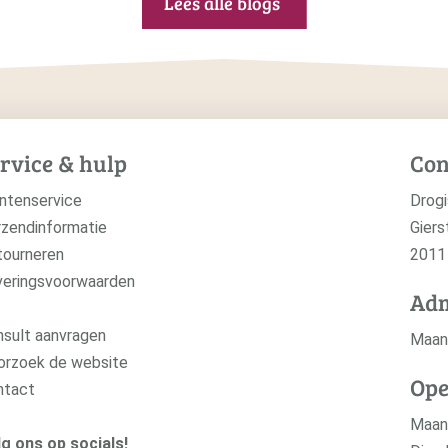
Lees alle blogs
rvice & hulp
Con
ntenservice
Drogi
zendinformatie
Giers
tourneren
2011
veringsvoorwaarden
Adm
sult aanvragen
Maan
orzoek de website
Ope
ntact
Maa
g ons op socials!