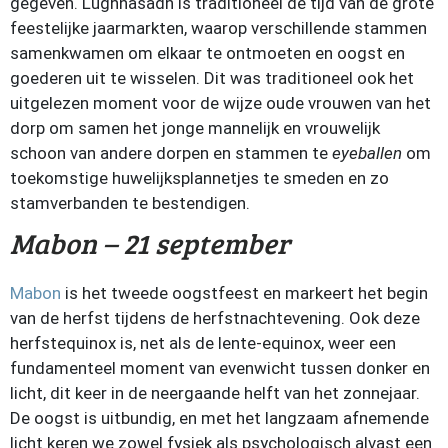
gegeven. Lughnasadh is traditioneel de tijd van de grote
feestelijke jaarmarkten, waarop verschillende stammen
samenkwamen om elkaar te ontmoeten en oogst en
goederen uit te wisselen. Dit was traditioneel ook het
uitgelezen moment voor de wijze oude vrouwen van het
dorp om samen het jonge mannelijk en vrouwelijk
schoon van andere dorpen en stammen te
eyeballen
om
toekomstige huwelijksplannetjes te smeden en zo
stamverbanden te bestendigen.
Mabon – 21 september
Mabon
is het tweede oogstfeest en markeert het begin
van de herfst tijdens de herfstnachtevening. Ook deze
herfstequinox is, net als de lente-equinox, weer een
fundamenteel moment van evenwicht tussen donker en
licht, dit keer in de neergaande helft van het zonnejaar.
De oogst is uitbundig, en met het langzaam afnemende
licht keren we zowel fysiek als psychologisch alvast een