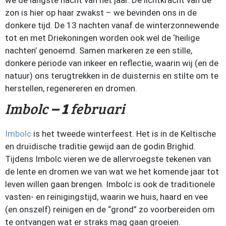
we de langste nacht van het jaar. De lichtkracht van de
zon is hier op haar zwakst – we bevinden ons in de
donkere tijd. De 13 nachten vanaf de winterzonnewende
tot en met Driekoningen worden ook wel de ‘heilige
nachten’ genoemd. Samen markeren ze een stille,
donkere periode van inkeer en reflectie, waarin wij (en de
natuur) ons terugtrekken in de duisternis en stilte om te
herstellen, regenereren en dromen.
Imbolc
– 1
februari
Imbolc
is het tweede winterfeest. Het is in de Keltische
en druïdische traditie gewijd aan de godin Brighid.
Tijdens Imbolc vieren we de allervroegste tekenen van
de lente en dromen we van wat we het komende jaar tot
leven willen gaan brengen. Imbolc is ook de traditionele
vasten- en reinigingstijd, waarin we huis, haard en vee
(en onszelf) reinigen en de “grond” zo voorbereiden om
te ontvangen wat er straks mag gaan groeien.