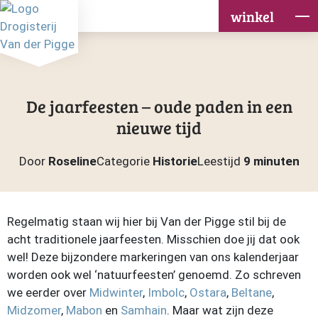
winkel
De jaarfeesten – oude paden in een
nieuwe tijd
Door
Roseline
Categorie
Historie
Leestijd
9 minuten
Regelmatig staan wij hier bij Van der Pigge stil bij de
acht traditionele jaarfeesten. Misschien doe jij dat ook
wel! Deze bijzondere markeringen van ons kalenderjaar
worden ook wel ‘natuurfeesten’ genoemd. Zo schreven
we eerder over
Midwinter
,
Imbolc
,
Ostara
,
Beltane
,
Midzomer
,
Mabon
en
Samhain
. Maar wat zijn deze