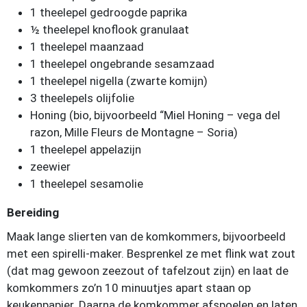
1 theelepel gedroogde paprika
½ theelepel knoflook granulaat
1 theelepel maanzaad
1 theelepel ongebrande sesamzaad
1 theelepel nigella (zwarte komijn)
3 theelepels olijfolie
Honing (bio, bijvoorbeeld “Miel Honing – vega del
razon, Mille Fleurs de Montagne – Soria)
1 theelepel appelazijn
zeewier
1 theelepel sesamolie
Bereiding
Maak lange slierten van de komkommers, bijvoorbeeld
met een spirelli-maker. Besprenkel ze met flink wat zout
(dat mag gewoon zeezout of tafelzout zijn) en laat de
komkommers zo’n 10 minuutjes apart staan op
keukenpapier. Daarna de komkommer afspoelen en laten