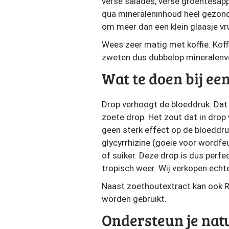
verse salades, verse groentesap
qua mineraleninhoud heel gezond,
om meer dan een klein glaasje vr
Wees zeer matig met koffie. Koffi
zweten dus dubbelop mineralenverl
Wat te doen bij e
Drop verhoogt de bloeddruk. Dat
zoete drop. Het zout dat in dro
geen sterk effect op de bloeddru
glycyrrhizine (goeie voor wordfe
of suiker. Deze drop is dus perf
tropisch weer. Wij verkopen echte
Naast zoethoutextract kan ook R
worden gebruikt.
Ondersteun je natu