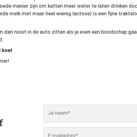
oede manier zijn om katten meer water te laten drinken doo
ide melk met maar heel weinig lactose) is een fijne traktat
em dan nooit in de auto zitten als je even een boodschap g
d.
 koel
mer!
Je naam
*
f
E-mailadres
*