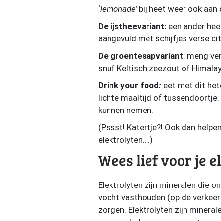
‘
lemonade’
bij heet weer ook aan 
De ijstheevariant:
een ander heer
aangevuld met schijfjes verse ci
De groentesapvariant:
meng vers
snuf Keltisch zeezout of Himalay
Drink your food
:
eet met dit het
lichte maaltijd of tussendoortje
kunnen nemen.
(Pssst! Katertje?! Ook dan helpe
elektrolyten….)
Wees lief voor je e
Elektrolyten zijn mineralen die o
vocht vasthouden (op de verkeerd
zorgen. Elektrolyten zijn minerale