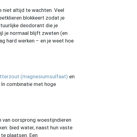
 niet altijd te wachten. Veel
eetklieren blokkeert zodat je
tuurlijke deodorant die je
l je normaal blijft zweten (en
dag hard werken – en je weet hoe
tterzout (magnesiumsulfaat)
en
. In combinatie met hoge
jn van oorsprong woestijndieren
ken: bied water, naast hun vaste
 te plaatsen. Een