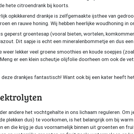
de hete citroendrank bij koorts.
lijk opkikkerend drankje is zelfgemaakte ijsthee van gedr
troen en rauwe honing. Wij hebben heerlijke woudhoning in 
 geperst groentesap (vooral bieten, wortelen, komkommer e
azout. Dit sapje is echt een mineralenbommetje en dus een t
e weer lekker veel groene smoothies en koude soepjes (zoal
. Meng er een klein scheutje olijfolie doorheen om ook de v
n deze drankjes fantastisch! Want ook bij een kater heeft he
lektrolyten
nder andere het vochtgehalte in ons lichaam reguleren. Om j
e plekken dus) te voorkomen, is het belangrijk om bij warm 
n en die krijg je dus voornamelijk binnen uit groenten en frui