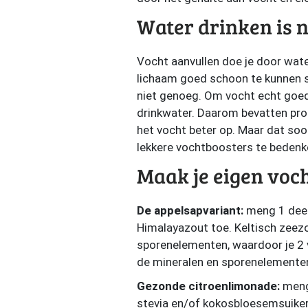
Water drinken is n
Vocht aanvullen doe je door water 
lichaam goed schoon te kunnen s
niet genoeg. Om vocht echt goe
drinkwater. Daarom bevatten pro
het vocht beter op. Maar dat soor
lekkere vochtboosters te bedenk
Maak je eigen voc
De appelsapvariant:
meng 1 deel 
Himalayazout toe. Keltisch zeezou
sporenelementen, waardoor je 2 vl
de mineralen en sporenelementen
Gezonde citroenlimonade:
meng 
stevia en/of kokosbloesemsuiker.