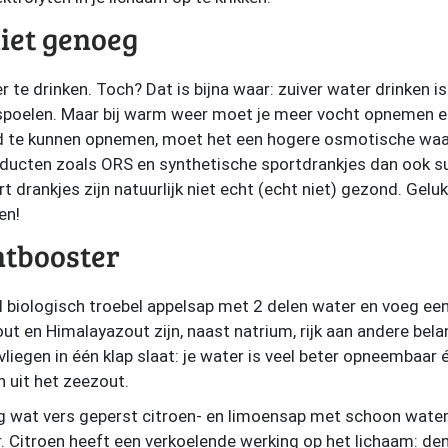
iet genoeg
te drinken. Toch? Dat is bijna waar: zuiver water drinken is a
poelen. Maar bij warm weer moet je meer vocht opnemen en
d te kunnen opnemen, moet het een hogere osmotische wa
ducten zoals ORS en synthetische sportdrankjes dan ook su
t drankjes zijn natuurlijk niet echt (echt niet) gezond. Gel
en!
htbooster
biologisch troebel appelsap met 2 delen water en voeg een 
t en Himalayazout zijn, naast natrium, rijk aan andere bela
iegen in één klap slaat: je water is veel beter opneembaar én
 uit het zeezout.
wat vers geperst citroen- en limoensap met schoon water
 Citroen heeft een verkoelende werking op het lichaam: den