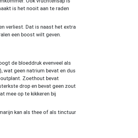
komkommer. Ook vruchtensap is
akt is het nooit aan te raden
 verliest. Dat is naast het extra
ralen een boost wilt geven.
oogt de bloeddruk evenveel als
), wat geen natrium bevat en dus
houtplant. Zoethout bevat
 sterkste drop en bevat geen zout
at mee op te kikkeren bij
ijn kan als thee of als tinctuur