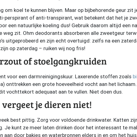
g om koel te kunnen blijven. Maar op bijbehorende geur zit je
i-perspirant of anti-transpirant, wat betekent dat het je zw
oor een natuurlijke koeling dus! Gebruik daarom altijd een na
de weg zit. Ohm deodorants absorberen alle zweetgeur terwij
o’s uitgeprobeerd en zijn echt overtuigd: zelfs na een zater
 zijn op zaterdag – ruiken wij nog fris!
erzout of stoelgangkruiden
nt voor een darmreinigingskuur. Laxerende stoffen zoals
bi
a) onttrekken een grote hoeveelheid vocht aan het lichaam
dit vochttekort adequaat aan te vullen. Niet doen dus.
 vergeet je dieren niet!
week best pittig. Zorg voor voldoende drinkwater. Katten zi
ig. Je kunt ze meer laten drinken door het interessant te ma
en aan door bakjes en waterbronnen elders in en om het huis