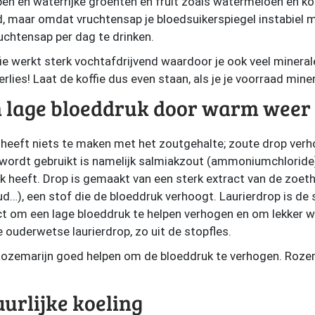
pen en waterrijke groenten en fruit zoals watermeloen en 
 maar omdat vruchtensap je bloedsuikerspiegel instabiel ma
uchtensap per dag te drinken.
e werkt sterk vochtafdrijvend waardoor je ook veel mineralen
ies! Laat de koffie dus even staan, als je je voorraad mine
en lage bloeddruk door warm weer
 heeft niets te maken met het zoutgehalte; zoute drop verh
p wordt gebruikt is namelijk salmiakzout (ammoniumchloride
k heeft. Drop is gemaakt van een sterk extract van de zoet
ud…), een stof die de bloeddruk verhoogt. Laurierdrop is de
ect om een lage bloeddruk te helpen verhogen en om lekker w
 ouderwetse laurierdrop, zo uit de stopfles.
ozemarijn goed helpen om de bloeddruk te verhogen. Rozemar
urlijke koeling