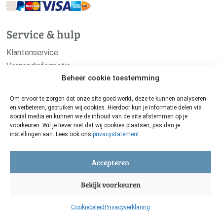
Service & hulp
Klantenservice
Verzendinformatie
Beheer cookie toestemming
Retourneren
Leveringsvoorwaarden
Om ervoor te zorgen dat onze site goed werkt, deze te kunnen analyseren
en verbeteren, gebruiken wij cookies. Hierdoor kun je informatie delen via
social media en kunnen we de inhoud van de site afstemmen op je
Consult aanvragen
voorkeuren. Wil je liever niet dat wij cookies plaatsen, pas dan je
Doorzoek de website
instellingen aan. Lees ook ons
privacystatement
.
Contact
Accepteren
Volg ons op socials!
Bekijk voorkeuren
Cookiebeleid
Privacyverklaring
Contact