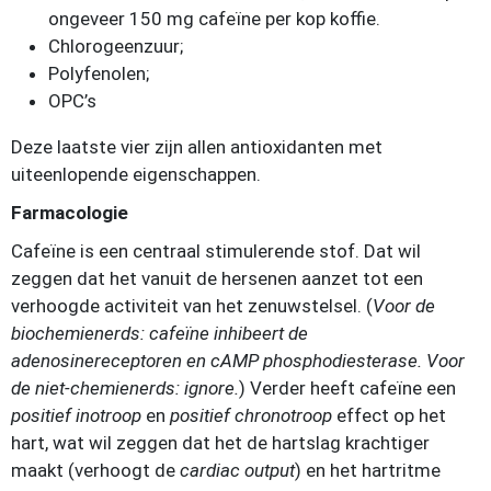
ongeveer 150 mg cafeïne per kop koffie.
Chlorogeenzuur;
Polyfenolen;
OPC’s
Deze laatste vier zijn allen antioxidanten met
uiteenlopende eigenschappen.
Farmacologie
Cafeïne is een centraal stimulerende stof. Dat wil
zeggen dat het vanuit de hersenen aanzet tot een
verhoogde activiteit van het zenuwstelsel. (
Voor de
biochemienerds: cafeïne inhibeert de
adenosinereceptoren en cAMP phosphodiesterase. Voor
de niet-chemienerds: ignore.
) Verder heeft cafeïne een
positief inotroop
en
positief chronotroop
effect op het
hart, wat wil zeggen dat het de hartslag krachtiger
maakt (verhoogt de
cardiac output
) en het hartritme