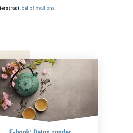
ierstraat,
bel of mail ons
.
E-book: Detox zonder