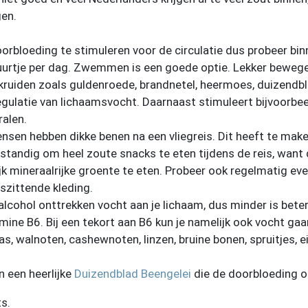
en.
doorbloeding te stimuleren voor de circulatie dus probeer bi
 uurtje per dag. Zwemmen is een goede optie. Lekker bewegen
 kruiden zoals guldenroede, brandnetel, heermoes, duizendb
egulatie van lichaamsvocht. Daarnaast stimuleert bijvoorbe
ralen.
mensen hebben dikke benen na een vliegreis. Dit heeft te mak
erstandig om heel zoute snacks te eten tijdens de reis, want
jk mineraalrijke groente te eten. Probeer ook regelmatig eve
szittende kleding.
alcohol onttrekken vocht aan je lichaam, dus minder is beter
ine B6. Bij een tekort aan B6 kun je namelijk ook vocht gaa
as, walnoten, cashewnoten, linzen, bruine bonen, spruitjes, e
n een heerlijke
Duizendblad Beengelei
die de doorbloeding o
ts.