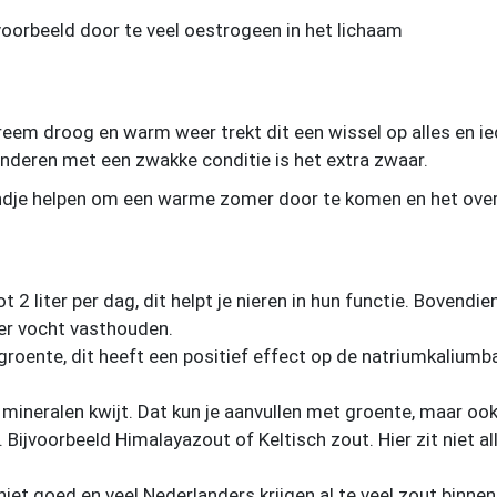
oorbeeld door te veel oestrogeen in het lichaam
eem droog en warm weer trekt dit een wissel op alles en
 anderen met een zwakke conditie is het extra zwaar.
ndje helpen om een warme zomer door te komen en het overt
 2 liter per dag, dit helpt je nieren in hun functie. Bovendien
r vocht vasthouden.
groente, dit heeft een positief effect op de natriumkaliumb
el mineralen kwijt. Dat kun je aanvullen met groente, maar o
ijvoorbeeld Himalayazout of Keltisch zout. Hier zit niet al
 niet goed en veel Nederlanders krijgen al te veel zout binne