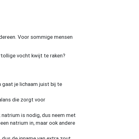
 iedereen. Voor sommige mensen
ollige vocht kwijt te raken?
 gaat je lichaam juist bij te
alans die zorgt voor
ok natrium is nodig, dus neem met
leen natrium in, maar ook andere
n, dus de inname van extra zout