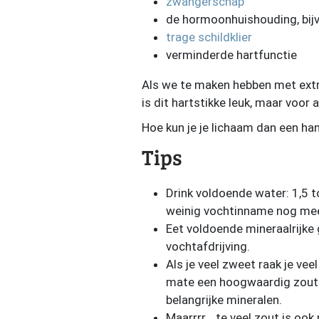
zwangerschap
de hormoonhuishouding, bijv
trage schildklier
verminderde hartfunctie
Als we te maken hebben met extr
is dit hartstikke leuk, maar voor
Hoe kun je je lichaam dan een ha
Tips
Drink voldoende water: 1,5 tot
weinig vochtinname nog mee
Eet voldoende mineraalrijke 
vochtafdrijving.
Als je veel zweet raak je ve
mate een hoogwaardig zout. B
belangrijke mineralen.
Maarrrr… te veel zout is ook