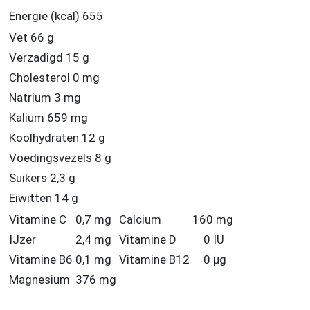
Energie (kcal)
655
Vet
66 g
Verzadigd
15 g
Cholesterol
0 mg
Natrium
3 mg
Kalium
659 mg
Koolhydraten
12 g
Voedingsvezels
8 g
Suikers
2,3 g
Eiwitten
14 g
Vitamine C
0,7 mg
Calcium
160 mg
IJzer
2,4 mg
Vitamine D
0 IU
Vitamine B6
0,1 mg
Vitamine B12
0 µg
Magnesium
376 mg