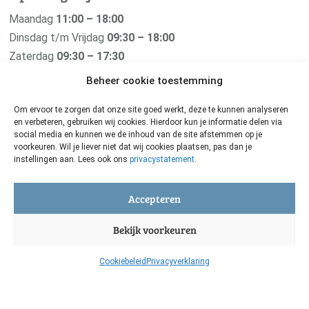
Maandag
11:00 – 18:00
Dinsdag t/m Vrijdag
09:30 – 18:00
Zaterdag
09:30 – 17:30
Zondag
Gesloten
Beheer cookie toestemming
Om ervoor te zorgen dat onze site goed werkt, deze te kunnen analyseren
en verbeteren, gebruiken wij cookies. Hierdoor kun je informatie delen via
social media en kunnen we de inhoud van de site afstemmen op je
Van der Pigge is verbonden met haar
voorkeuren. Wil je liever niet dat wij cookies plaatsen, pas dan je
instellingen aan. Lees ook ons
privacystatement
.
zusterbedrijf De Groene Os
Zij maken de beste natuurgeneeskundige middelen voor
Accepteren
je geliefde dier. Oerkracht uit de natuur voor grote en
Bekijk voorkeuren
kleine huisdieren.
De Groene Os
Cookiebeleid
Privacyverklaring