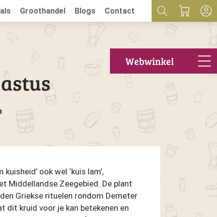
als
Groothandel
Blogs
Contact
Webwinkel
castus
n
kuisheid’ ook wel ‘kuis lam’,
het Middellandse Zeegebied. De plant
erden Griekse rituelen rondom Demeter
 dit kruid voor je kan betekenen en