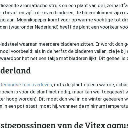
liezende aromatische struik en een plant van de ijzerhardfa
 bevatten vijf tot zeven bladeren, de bloempluimen zijn ro
onzig aan. Monnikspeper komt voor op warme vochtige tot d
den (waaronder Nederland) heeft de plant een voorkeur voo
ladsteel waaraan meerdere bladeren zitten. Er wordt dan 
mooi voorbeeld: als in de herfst de bladeren vallen, zie je b
aardoor het net een takje met bladeren lijkt. Dit geheel i
ederland
derlandse tuin overleven
, mits de plant op een warme, scha
oeien is voor de plant niet nodig, maar kan wel toegepast
ter hoog worden). Dit moet dan wel in de winter gebeuren w
n in een pot staat, moet hij, wanneer de minimumtemperatuu
stoepassingen van de Vitex agnu