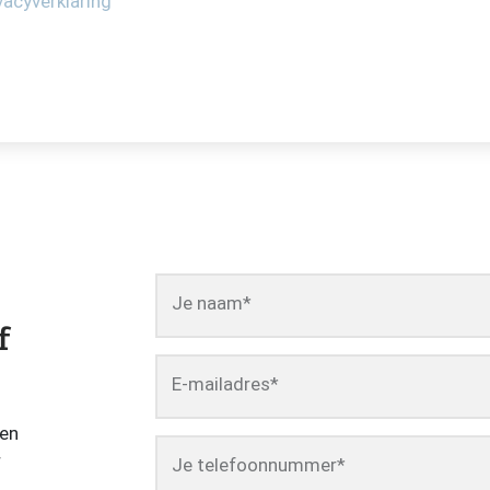
vacyverklaring
Je naam
*
f
E-mailadres
*
een
r
Je telefoonnummer
*