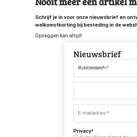
Nooit meer een artikel m
Schrijf je in voor onze nieuwsbrief en on
welkomstkorting bij besteding in de webs
Opzeggen kan altijd!
Nieuwsbrief
Voornaam*
Achternaam*
E-mailadres:
*
Privacy
*