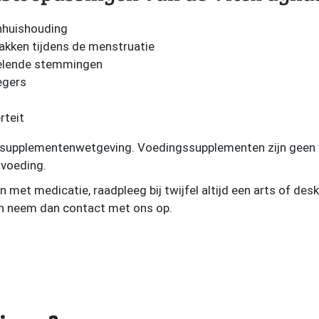
nhuishouding
makken tijdens de menstruatie
selende stemmingen
egers
rteit
gssupplementenwetgeving. Voedingssupplementen zijn geen 
 voeding.
 met medicatie, raadpleeg bij twijfel altijd een arts of des
n neem dan contact met ons op.