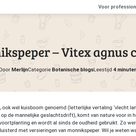
Voor profession
kspeper – Vitex agnus 
Door
Merlijn
Categorie
Botanische blogs
Leestijd
4 minute
ook wel kuisboom genoemd (letterlijke vertaling ‘vlecht lam 
p de mannelijke geslachtsdrift), komt van nature voor in 
n voortplanting en wordt al sinds de oudheid gebruikt. Zo w
uisterd met versieringen van monnikspeper. Wil je weten wat