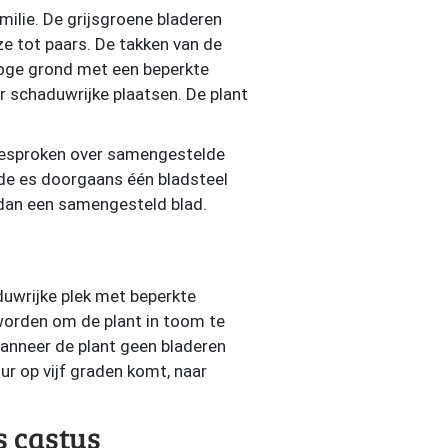
milie. De grijsgroene bladeren
ze tot paars. De takken van de
roge grond met een beperkte
r schaduwrijke plaatsen. De plant
gesproken over samengestelde
ij de es doorgaans één bladsteel
s dan een samengesteld blad.
duwrijke plek met beperkte
 worden om de plant in toom te
anneer de plant geen bladeren
r op vijf graden komt, naar
s castus