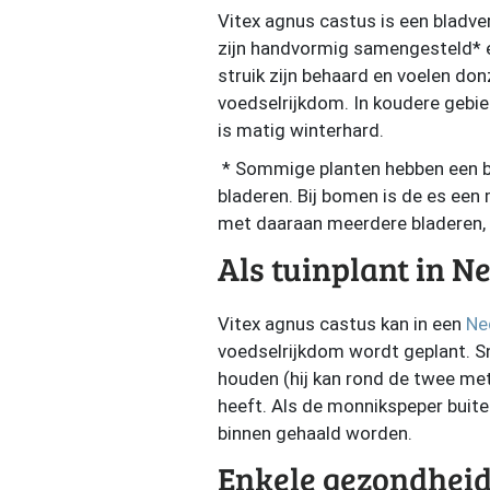
Vitex agnus castus is een bladver
zijn handvormig samengesteld* en
struik zijn behaard en voelen d
voedselrijkdom. In koudere gebie
is matig winterhard.
* Sommige planten hebben een b
bladeren. Bij bomen is de es een 
met daaraan meerdere bladeren, w
Als tuinplant in N
Vitex agnus castus kan in een
Ne
voedselrijkdom wordt geplant. Sn
houden (hij kan rond de twee me
heeft. Als de monnikspeper buite
binnen gehaald worden.
Enkele gezondheid