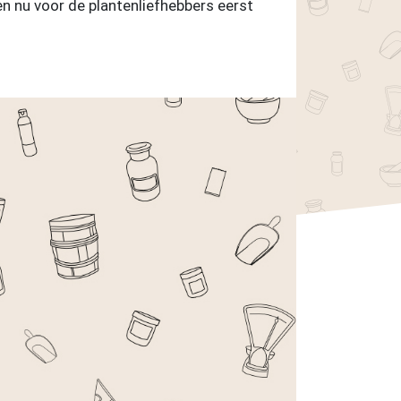
n nu voor de plantenliefhebbers eerst