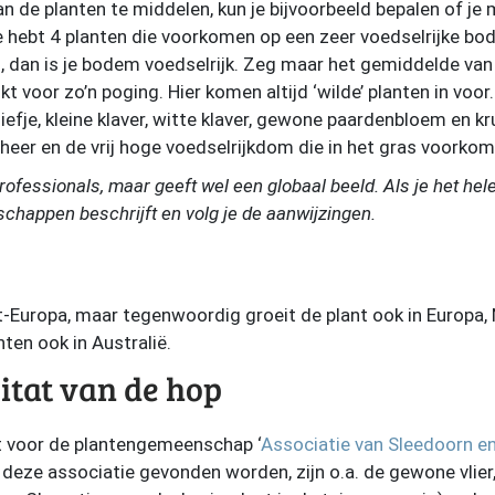
an de planten te middelen, kun je bijvoorbeeld bepalen of je
je hebt 4 planten die voorkomen op een zeer voedselrijke b
 dan is je bodem voedselrijk. Zeg maar het gemiddelde van d
t voor zo’n poging. Hier komen altijd ‘wilde’ planten in voor.
efje, kleine klaver, witte klaver, gewone paardenbloem en k
eer en de vrij hoge voedselrijkdom die in het gras voorkom
professionals, maar geeft wel een globaal beeld. Als je het hel
chappen beschrijft en volg je de aanwijzingen.
t-Europa, maar tegenwoordig groeit de plant ook in Europa
ten ook in Australië.
itat van de hop
t voor de plantengemeenschap ‘
Associatie van Sleedoorn en
deze associatie gevonden worden, zijn o.a. de gewone vlier