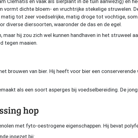
am Clematis en vaak als sierplant in de tuin aanwezig) en h
rn vormt dichte bloem- en vruchtrijke stekelige struwelen
, matig tot zeer voedselrijke, matig droge tot vochtige, som
oor diverse diersoorten, waaronder de das en de egel.
n, maar hij zou zich wel kunnen handhaven in het struweel aan
and tegen maaien.
het brouwen van bier. Hij heeft voor bier een conserverende
aakt als een soort asperges bij voedselbereiding. De jonge
ssing hop
enolen met fyto-oestrogene eigenschappen. Hij bevat polyfe
de ingezet bij: