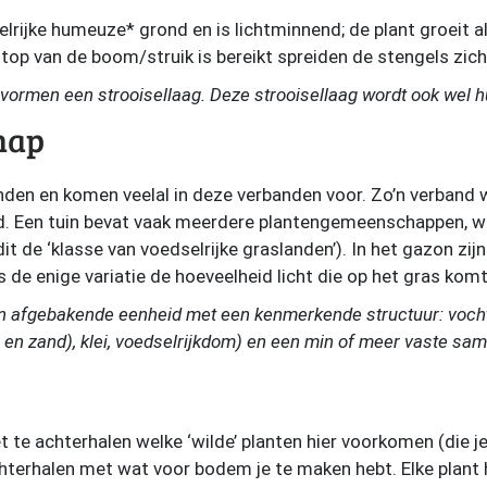
elrijke humeuze* grond en is lichtminnend; de plant groeit 
top van de boom/struik is bereikt spreiden de stengels zich
n vormen een strooisellaag. Deze strooisellaag wordt ook we
hap
nden en komen veelal in deze verbanden voor. Zo’n verband 
Een tuin bevat vaak meerdere plantengemeenschappen, wa
it de ‘klasse van voedselrijke graslanden’). In het gazon z
 de enige variatie de hoeveelheid licht die op het gras komt
n afgebakende eenheid met een kenmerkende structuur: vocht
 en zand), klei, voedselrijkdom) en een min of meer vaste sam
et te achterhalen welke ‘wilde’ planten hier voorkomen (die je
chterhalen met wat voor bodem je te maken hebt. Elke plant 