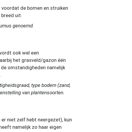
al voordat de bomen en struiken
 breed uit.
l humus genoemd.
wordt ook wel een
arbij het grasveld/gazon één
ijn de omstandigheden namelijk
.
igheidsgraad, type bodem (zand,
enstelling van plantensoorten.
 er niet zelf hebt neergezet), kun
heeft namelijk zo haar eigen