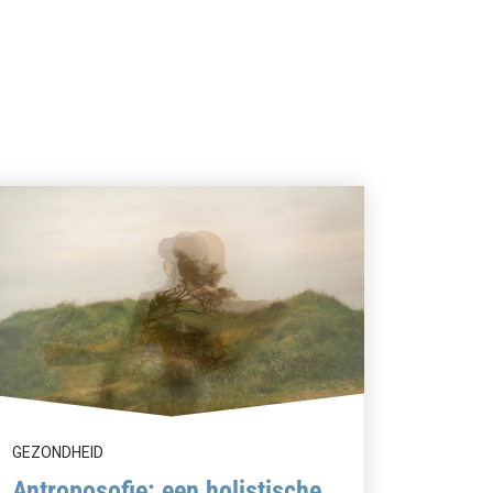
GEZONDHEID
Antroposofie: een holistische