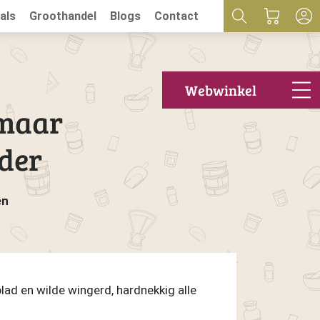
als
Groothandel
Blogs
Contact
Webwinkel
 maar
jder
en
lad en wilde wingerd, hardnekkig alle