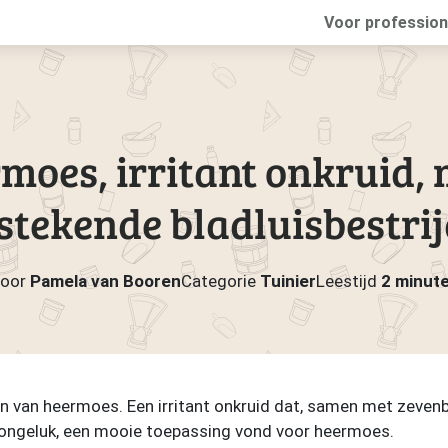
Voor profession
moes, irritant onkruid,
stekende bladluisbestri
oor
Pamela van Booren
Categorie
Tuinier
Leestijd
2 minut
sen van heermoes. Een irritant onkruid dat, samen met zevenb
r ongeluk, een mooie toepassing vond voor heermoes.