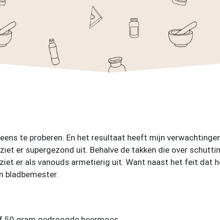
ens te proberen. En het resultaat heeft mijn verwachtingen
 ziet er supergezond uit. Behalve de takken die over schutti
nt ziet er als vanouds armetierig uit. Want naast het feit da
en bladbemester.
of 50 gram gedroogde heermoes