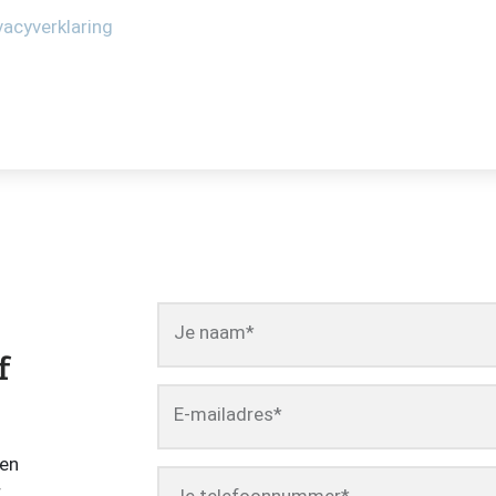
vacyverklaring
Je naam
*
f
E-mailadres
*
een
r