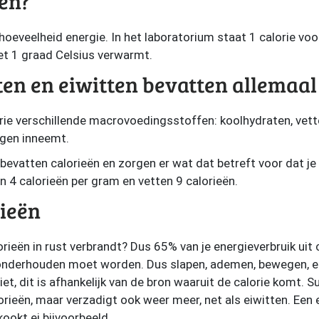
eën?
hoeveelheid energie. In het laboratorium staat 1 calorie voo
t 1 graad Celsius verwarmt.
en en eiwitten bevatten allemaal
ie verschillende macrovoedingsstoffen: koolhydraten, vette
ngen inneemt.
evatten calorieën en zorgen er wat dat betreft voor dat je 
n 4 calorieën per gram en vetten 9 calorieën.
rieën
orieën in rust verbrandt? Dus 65% van je energieverbruik ui
onderhouden moet worden. Dus slapen, ademen, bewegen, ete
iet, dit is afhankelijk van de bron waaruit de calorie komt. S
orieën, maar verzadigt ook weer meer, net als eiwitten. Een 
okt ei bijvoorbeeld.