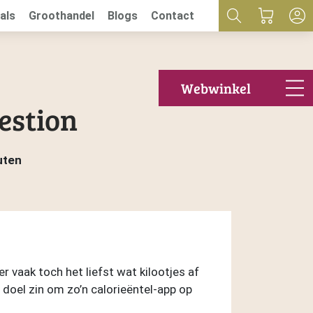
als
Groothandel
Blogs
Contact
Webwinkel
uestion
uten
 vaak toch het liefst wat kilootjes af
t doel zin om zo’n calorieëntel-app op