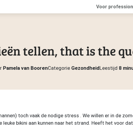
Voor profession
eën tellen, that is the q
r
Pamela van Booren
Categorie
Gezondheid
Leestijd
8 min
nen) toch vaak de nodige stress . We willen er in de zomer
e leuke bikini aan kunnen naar het strand. Heeft het voor da