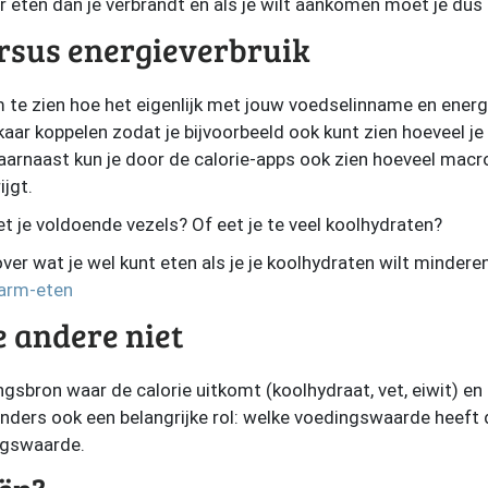
er eten dan je verbrandt en als je wilt aankomen moet je dus
rsus energieverbruik
om te zien hoe het eigenlijk met jouw voedselinname en energi
aar koppelen zodat je bijvoorbeeld ook kunt zien hoeveel j
Daarnaast kun je door de calorie-apps ook zien hoeveel macro
ijgt.
t je voldoende vezels? Of eet je te veel koolhydraten?
 over wat je wel kunt eten als je je koolhydraten wilt minderen
tarm-eten
e andere niet
gsbron waar de calorie uitkomt (koolhydraat, vet, eiwit) en
anders ook een belangrijke rol: welke voedingswaarde heeft 
ngswaarde.