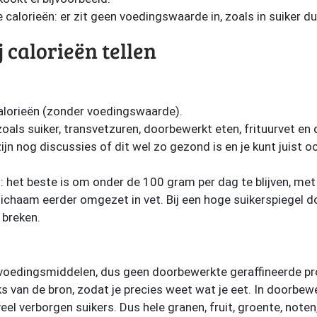
alorieën: er zit geen voedingswaarde in, zoals in suiker du
j calorieën tellen
lorieën (zonder voedingswaarde).
als suiker, transvetzuren, doorbewerkt eten, frituurvet en d
zijn nog discussies of dit wel zo gezond is en je kunt juist
.
n: het beste is om onder de 100 gram per dag te blijven, m
lichaam eerder omgezet in vet. Bij een hoge suikerspiegel d
 breken.
 voedingsmiddelen, dus geen doorbewerkte geraffineerde p
ks van de bron, zodat je precies weet wat je eet. In doorbe
eel verborgen suikers. Dus hele granen, fruit, groente, noten