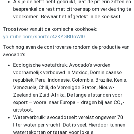
Als je de helft hebt gebruikt, laat de pit erin zitten en
besprenkel de rest met citroensap om verkleuring te
voorkomen. Bewaar het afgedekt in de koelkast.
Troostvoer vanuit de komische kookhoek:
youtube.com/shorts/4zKYGBDoWl0
Toch nog even de controverse rondom de productie van
avocado’s
Ecologische voetafdruk: Avocado’s worden
voornamelijk verbouwd in Mexico, Dominicaanse
republiek, Peru, Indonesië, Colombia, Brazilië, Kenia,
Venezuela, Chili, de Verenigde Staten, Nieuw-
Zeeland en Zuid-Afrika. De lange afstanden voor
export – vooral naar Europa – dragen bij aan CO₂-
uitstoot.
Waterverbruik: avocadoteelt vereist ongeveer 70
liter water per vrucht. Dat is veel. Hierdoor kunnen
watertekorten ontstaan voor lokale