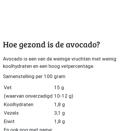
Hoe gezond is de avocado?
Avocado is een van de weinige vruchten met weinig
koolhydraten en een hoog vetpercentage.
Samenstelling per 100 gram
Vet
15 g
(waarvan onverzadigd
10-12 g)
Koolhydraten
1,8 g
Vezels
3,1 g
Eiwit
1,8 g
En ook nog met name: