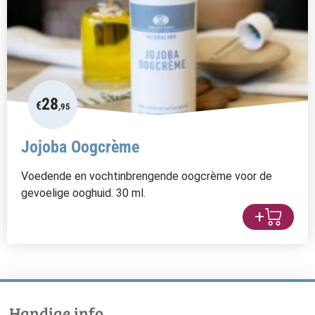
28
€
,95
Jojoba Oogcrème
Voedende en vochtinbrengende oogcrème voor de
gevoelige ooghuid. 30 ml.
+
Handige info