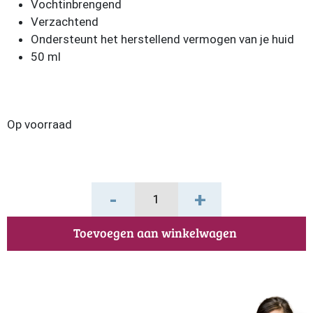
Vochtinbrengend
Verzachtend
Ondersteunt het herstellend vermogen van je huid
50 ml
Op voorraad
Macadamia
-
+
Dag-
en
Toevoegen aan winkelwagen
Nachtcrème
aantal