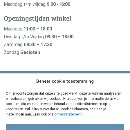
Maandag t/m vrijdag
9:00 -16:00
Openingstijden winkel
Maandag
11:00 – 18:00
Dinsdag t/m Vrijdag
09:30 – 18:00
Zaterdag
09:30 – 17:30
Zondag
Gesloten
Beheer cookie toestemming
Van der Pigge is verbonden met haar
zusterbedrijf De Groene Os
Om ervoor te zorgen dat onze site goed werkt, deze te kunnen analyseren
en verbeteren, gebruiken wij cookies. Hierdoor kun je informatie delen via
Zij maken de beste natuurgeneeskundige middelen voor
social media en kunnen we de inhoud van de site afstemmen op je
voorkeuren. Wil je liever niet dat wij cookies plaatsen, pas dan je
je geliefde dier. Oerkracht uit de natuur voor grote en
instellingen aan. Lees ook ons
privacystatement
.
kleine huisdieren.
De Groene Os