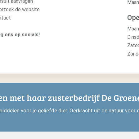
sult aanvragen
Maan
orzoek de website
Ope
ntact
Maa
g ons op socials!
Dinsd
Zate
Zon
en met haar zusterbedrijf De Groen
delen voor je geliefde dier. Oerkracht uit de natuur voor g