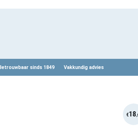
Betrouwbaar sinds 1849
Vakkundig advies
18
€
,