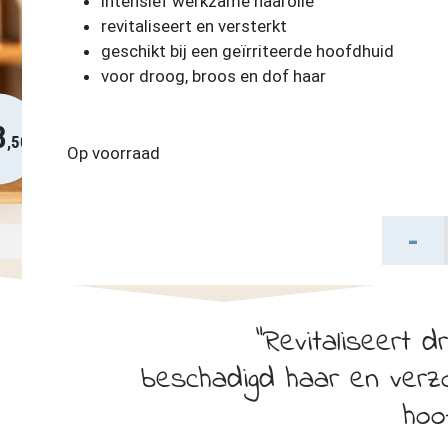
intensief werkzame haarolie
revitaliseert en versterkt
geschikt bij een geïrriteerde hoofdhuid
voor droog, broos en dof haar
8
,50
Op voorraad
Dr.
-
Hauschk
Haarolie
aantal
Revitaliseert d
beschadigd haar en verz
hoo