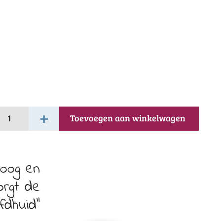
+
Toevoegen aan winkelwagen
a
roog en
orgt de
fdhuid