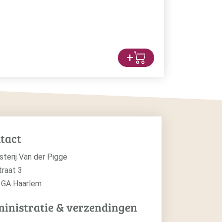
+
tact
sterij Van der Pigge
traat 3
 GA Haarlem
inistratie & verzendingen