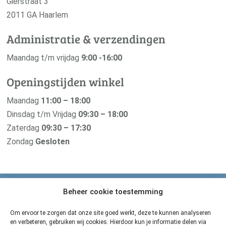
Gierstraat 3
2011 GA Haarlem
Administratie & verzendingen
Maandag t/m vrijdag
9:00 -16:00
Openingstijden winkel
Maandag
11:00 – 18:00
Dinsdag t/m Vrijdag
09:30 – 18:00
Zaterdag
09:30 – 17:30
Zondag
Gesloten
Beheer cookie toestemming
Van der Pigge is verbonden met haar
zusterbedrijf De Groene Os
Om ervoor te zorgen dat onze site goed werkt, deze te kunnen analyseren
en verbeteren, gebruiken wij cookies. Hierdoor kun je informatie delen via