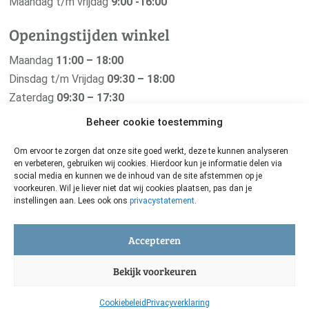
Maandag t/m vrijdag
9:00 -16:00
Openingstijden winkel
Maandag
11:00 – 18:00
Dinsdag t/m Vrijdag
09:30 – 18:00
Zaterdag
09:30 – 17:30
Zondag
Gesloten
Beheer cookie toestemming
Om ervoor te zorgen dat onze site goed werkt, deze te kunnen analyseren
en verbeteren, gebruiken wij cookies. Hierdoor kun je informatie delen via
social media en kunnen we de inhoud van de site afstemmen op je
Van der Pigge is verbonden met haar
voorkeuren. Wil je liever niet dat wij cookies plaatsen, pas dan je
instellingen aan. Lees ook ons
privacystatement
.
zusterbedrijf De Groene Os
Zij maken de beste natuurgeneeskundige middelen voor
Accepteren
je geliefde dier. Oerkracht uit de natuur voor grote en
Bekijk voorkeuren
kleine huisdieren.
De Groene Os
Cookiebeleid
Privacyverklaring