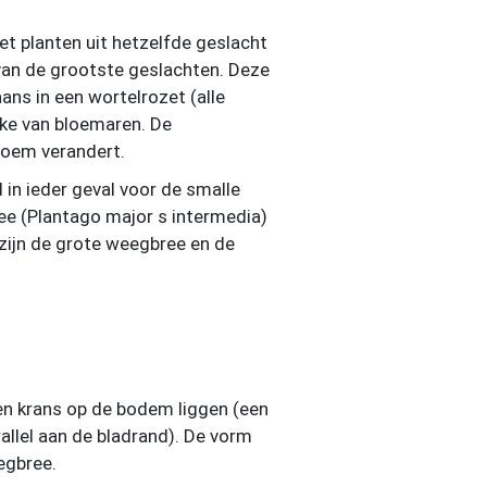
t planten uit hetzelfde geslacht
 van de grootste geslachten. Deze
ns in een wortelrozet (alle
ake van bloemaren. De
loem verandert.
in ieder geval voor de smalle
ee (Plantago major s intermedia)
zijn de grote weegbree en de
een krans op de bodem liggen (een
allel aan de bladrand). De vorm
egbree.