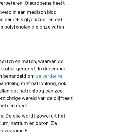
 verbeteren. Oleuropeïne heeft
werd in een medisch blad
n namelijk glycolzuur en dat
ls polyfenolen die onze vaten
e soorten en maten, waarvan de
n oktober geoogst. In december
kken behandeld om
ze verder te
ehandeling met natronloog, ook
ellen dat natronloog een zeer
rzichtige wereld van de olijfteelt
 meteen meer.
ie. De olie wordt zowel uit het
alium, natrium en boron. Ze
n vitamine E.