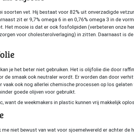
lerlei soorten vet. Hij bestaat voor 82% uit onverzadigde vet
naast zit er 9,7% omega 6 in en 0,76% omega 3 in de vorm v
et. Het mooie is dat er ook fosfolipiden (verbeteren onze h
zorgen voor cholesterolverlaging) in zitten. Daarnaast is de 
olie
 kan je het beter niet gebruiken. Het is olijfolie die door raf
or de smaak ook neutraler wordt. Er worden dan door verhit
er vaak ook nog allerlei chemische processen op los gelaten 
nder goede olijven voor gebruikt.
c, want de weekmakers in plastic kunnen vrij makkelijk oploss
ie
k me niet bewust van wat voor sjoemelwereld er achter de hand