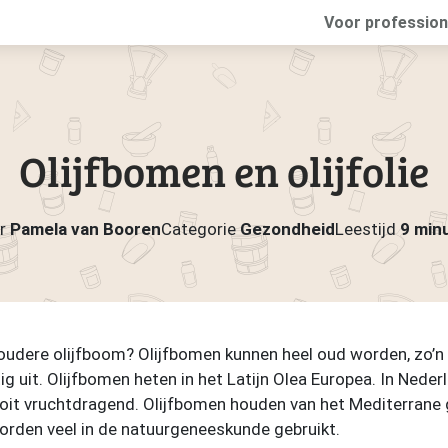
Voor profession
Olijfbomen en olijfolie
r
Pamela van Booren
Categorie
Gezondheid
Leestijd
9 min
oudere olijfboom? Olijfbomen kunnen heel oud worden, zo’n
g uit. Olijfbomen heten in het Latijn Olea Europea. In Nede
 nooit vruchtdragend. Olijfbomen houden van het Mediterrane
n worden veel in de natuurgeneeskunde gebruikt.