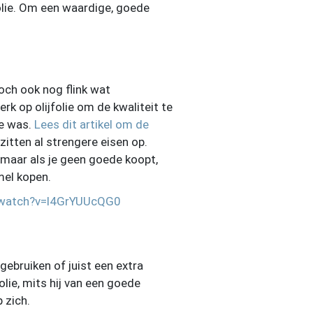
jfolie. Om een waardige, goede
toch ook nog flink wat
k op olijfolie om de kwaliteit te
ie was.
Lees dit artikel om de
zitten al strengere eisen op.
, maar als je geen goede koopt,
mel kopen.
/watch?v=l4GrYUUcQG0
 gebruiken of juist een extra
olie, mits hij van een goede
 zich.