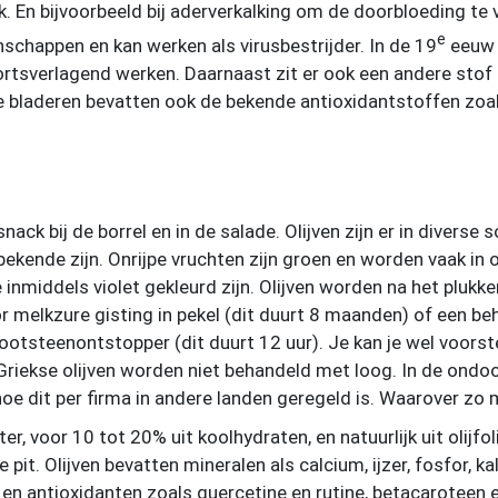
k. En bijvoorbeeld bij aderverkalking om de doorbloeding te
e
schappen en kan werken als virusbestrijder. In de 19
eeuw 
rtsverlagend werken. Daarnaast zit er ook een andere stof i
De bladeren bevatten ook de bekende antioxidantstoffen zoa
 snack bij de borrel en in de salade. Olijven zijn er in divers
bekende zijn. Onrijpe vruchten zijn groen en worden vaak i
e inmiddels violet gekleurd zijn. Olijven worden na het plu
r melkzure gisting in pekel (dit duurt 8 maanden) of een b
ootsteenontstopper (dit duurt 12 uur). Je kan je wel voorst
 Griekse olijven worden niet behandeld met loog. In de ondoo
 hoe dit per firma in andere landen geregeld is. Waarover zo
er, voor 10 tot 20% uit koolhydraten, en natuurlijk uit olijfol
e pit. Olijven bevatten mineralen als calcium, ijzer, fosfor, k
en antioxidanten zoals quercetine en rutine, betacaroteen e