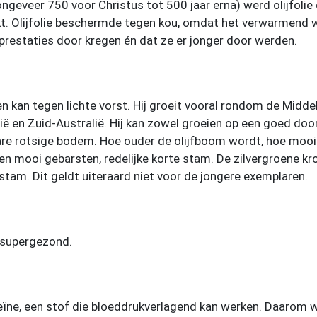
ongeveer 750 voor Christus tot 500 jaar erna) werd olijfoli
ikt. Olijfolie beschermde tegen kou, omdat het verwarmend 
prestaties door kregen én dat ze er jonger door werden.
 kan tegen lichte vorst. Hij groeit vooral rondom de Midde
ië en Zuid-Australië. Hij kan zowel groeien op een goed doo
re rotsige bodem. Hoe ouder de olijfboom wordt, hoe mooier 
 een mooi gebarsten, redelijke korte stam. De zilvergroene kr
 stam. Dit geldt uiteraard niet voor de jongere exemplaren.
n supergezond.
ropeïne, een stof die bloeddrukverlagend kan werken. Daarom