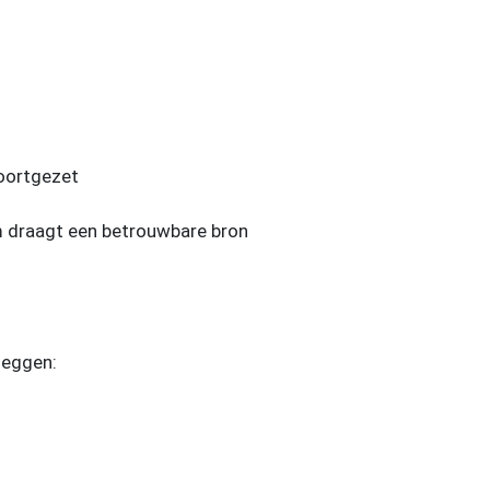
voortgezet
m draagt een betrouwbare bron
 zeggen: