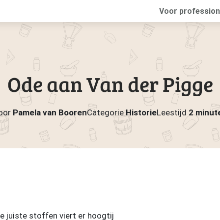
Voor profession
Ode aan Van der Pigge
oor
Pamela van Booren
Categorie
Historie
Leestijd
2 minut
juiste stoffen viert er hoogtij