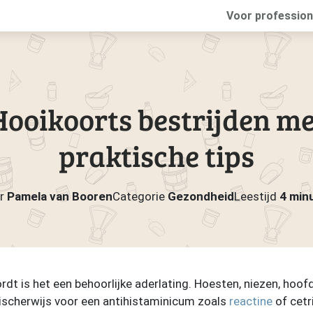
Voor profession
Hooikoorts bestrijden me
praktische tips
r
Pamela van Booren
Categorie
Gezondheid
Leestijd
4 min
dt is het een behoorlijke aderlating. Hoesten, niezen, hoofdp
logischerwijs voor een antihistaminicum zoals
reactine
of cetr