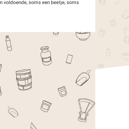
len voldoende, soms een beetje, soms