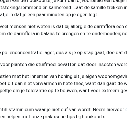
 ogen van de hooikoorts; je kunt dan bijvoorbeeld een badj
ntstekingsremmend en kalmerend. Laat de kamille trekken in
tje in dat je een paar minuten op je ogen legt.
eel mensen niet weten is dat bij allergie de darmflora een e
 om de darmflora in balans te brengen en te onderhouden; 
 pollenconcentratie lager, dus als je op stap gaat, doe dat d
n voor planten die stuifmeel bevatten dat door insecten word
 gezien met het innemen van honing uit je eigen woonomgevi
et dit dan niet verwarmen in hete thee, want dan gaat de w
epeltje om je tolerantie op te bouwen, want voor extreem g
antihistaminicum waar je niet suf van wordt. Neem hiervoor
en helpen met onze praktische tips bij hooikoorts!