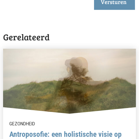
Versturen
Gerelateerd
GEZONDHEID
Antroposofie: een holistische visie op