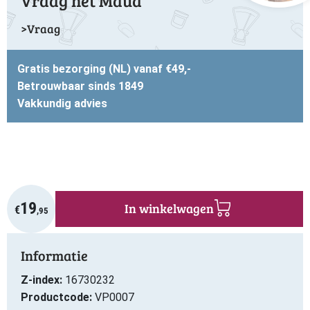
Vraag het Maud
Vraag
Gratis bezorging (NL) vanaf €49,-
Betrouwbaar sinds 1849
Vakkundig advies
19
In winkelwagen
€
,95
Informatie
Z-index:
16730232
Productcode:
VP0007