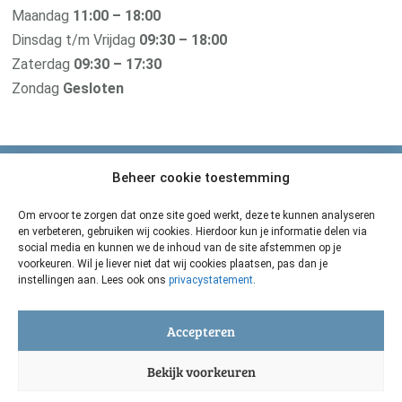
Maandag
11:00 – 18:00
Dinsdag t/m Vrijdag
09:30 – 18:00
Zaterdag
09:30 – 17:30
Zondag
Gesloten
Beheer cookie toestemming
Van der Pigge is verbonden met haar
zusterbedrijf De Groene Os
Om ervoor te zorgen dat onze site goed werkt, deze te kunnen analyseren
en verbeteren, gebruiken wij cookies. Hierdoor kun je informatie delen via
Zij maken de beste natuurgeneeskundige middelen voor
social media en kunnen we de inhoud van de site afstemmen op je
voorkeuren. Wil je liever niet dat wij cookies plaatsen, pas dan je
je geliefde dier. Oerkracht uit de natuur voor grote en
instellingen aan. Lees ook ons
privacystatement
.
kleine huisdieren.
De Groene Os
Accepteren
Bekijk voorkeuren
© Drogisterij Van der Pigge 2026