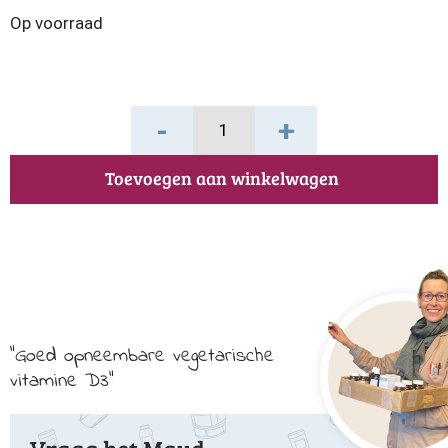
Op voorraad
Vitamine
-
+
D3
1000
Toevoegen aan winkelwagen
IE
Vegan
aantal
Goed opneembare vegetarische
vitamine D3