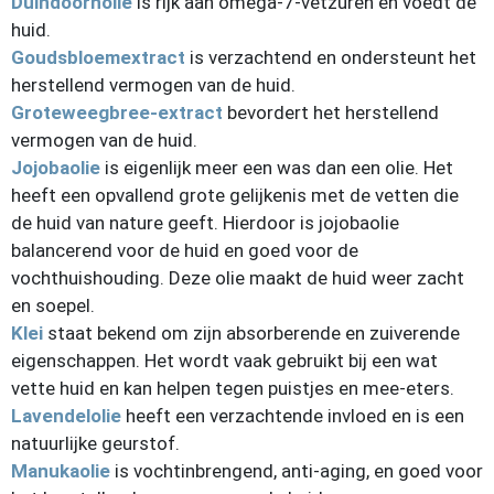
Duindoornolie
is rijk aan omega-7-vetzuren en voedt de
huid.
Goudsbloemextract
is verzachtend en ondersteunt het
herstellend vermogen van de huid.
Groteweegbree-extract
bevordert het herstellend
vermogen van de huid.
Jojobaolie
is eigenlijk meer een was dan een olie. Het
heeft een opvallend grote gelijkenis met de vetten die
de huid van nature geeft. Hierdoor is jojobaolie
balancerend voor de huid en goed voor de
vochthuishouding. Deze olie maakt de huid weer zacht
en soepel.
Klei
staat bekend om zijn absorberende en zuiverende
eigenschappen. Het wordt vaak gebruikt bij een wat
vette huid en kan helpen tegen puistjes en mee-eters.
Lavendelolie
heeft een verzachtende invloed en is een
natuurlijke geurstof.
Manukaolie
is vochtinbrengend, anti-aging, en goed voor