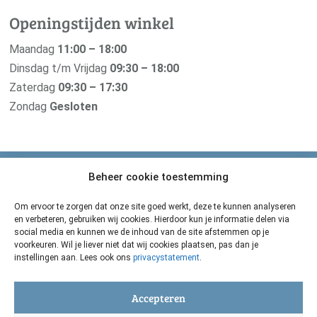
Openingstijden winkel
Maandag
11:00 – 18:00
Dinsdag t/m Vrijdag
09:30 – 18:00
Zaterdag
09:30 – 17:30
Zondag
Gesloten
Beheer cookie toestemming
Van der Pigge is verbonden met haar
zusterbedrijf De Groene Os
Om ervoor te zorgen dat onze site goed werkt, deze te kunnen analyseren
en verbeteren, gebruiken wij cookies. Hierdoor kun je informatie delen via
Zij maken de beste natuurgeneeskundige middelen voor
social media en kunnen we de inhoud van de site afstemmen op je
voorkeuren. Wil je liever niet dat wij cookies plaatsen, pas dan je
je geliefde dier. Oerkracht uit de natuur voor grote en
instellingen aan. Lees ook ons
privacystatement
.
kleine huisdieren.
De Groene Os
Accepteren