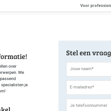
Voor profession
Stel een vraag
formatie!
ellen over
Jouw naam
*
erwerpen. We
 passend
specialisten je
E-mailadres
*
om!
Je telefoonnummer
nkel