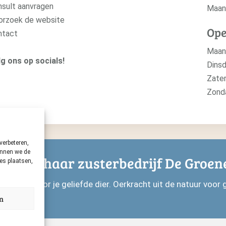
sult aanvragen
Maan
orzoek de website
Ope
ntact
Maa
g ons op socials!
Dinsd
Zate
Zon
verbeteren,
kunnen we de
en met haar zusterbedrijf De Groen
ies plaatsen,
delen voor je geliefde dier. Oerkracht uit de natuur voor g
n