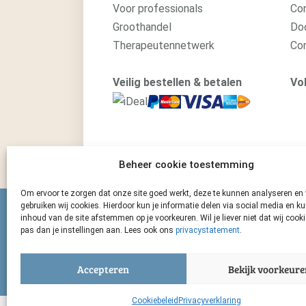
Voor professionals
Con
Groothandel
Do
Therapeutennetwerk
Co
Veilig bestellen & betalen
Vol
Beheer cookie toestemming
Om ervoor te zorgen dat onze site goed werkt, deze te kunnen analyseren en 
gebruiken wij cookies. Hierdoor kun je informatie delen via social media en 
Van der Pigge is verbond
inhoud van de site afstemmen op je voorkeuren. Wil je liever niet dat wij cook
pas dan je instellingen aan. Lees ook ons
privacystatement
.
Zij maken de beste natuurgeneeskundige mid
huisdieren.
Accepteren
Bekijk voorkeure
Cookiebeleid
Privacyverklaring