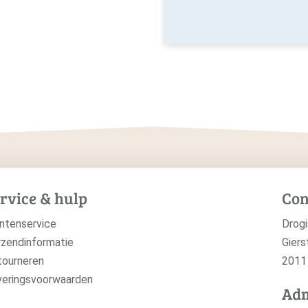
rvice & hulp
Con
ntenservice
Drogi
zendinformatie
Giers
tourneren
2011
veringsvoorwaarden
Adm