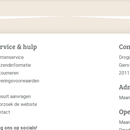
rvice & hulp
Con
ntenservice
Drogi
zendinformatie
Giers
tourneren
2011
veringsvoorwaarden
Adm
sult aanvragen
Maan
orzoek de website
Ope
ntact
Maa
g ons op socials!