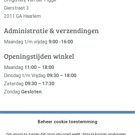
Gierstraat 3
2011 GA Haarlem
Administratie & verzendingen
Maandag t/m vrijdag
9:00 -16:00
Openingstijden winkel
Maandag
11:00 – 18:00
Dinsdag t/m Vrijdag
09:30 – 18:00
Zaterdag
09:30 – 17:30
Zondag
Gesloten
Beheer cookie toestemming
Van der Pigge is verbonden met haar
zusterbedrijf De Groene Os
Om ervoor te zorgen dat onze site goed werkt, deze te kunnen analyseren